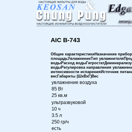
AIC B-743
Общие характеристикиНазначение прибо
площадьУвлажнениеТип увлажнителяПрод
водыРасход водыГигростатДеминерализу
водыРегулировка направления увлажнени
интенсивности испаренияИсточник пита
весГабариты (ШхВхГ)Вес
увлажнение воздуха
85 Вт
25 кв.м
ультразвуковой
10 ч
3.5 л
250 гр/ч
есть