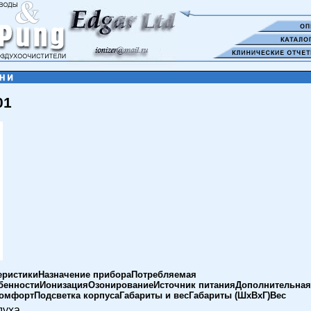
01
еристикиНазначение прибораПотребляемая
енностиИонизацияОзонированиеИсточник питанияДополнительная
мфортПодсветка корпусаГабариты и весГабариты (ШхВхГ)Вес
духа