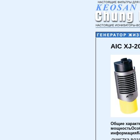
AIC XJ-2
Общие характ
мощностьОсоб
информацияКо
очистка воз