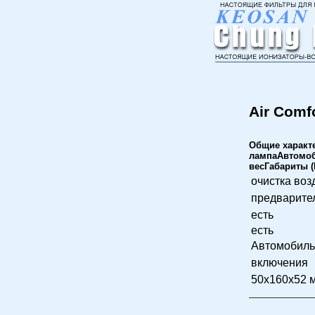
Air Comf
Общие характ
лампаАвтомоб
весГабариты 
очистка воз
предварител
есть
есть
Автомобиль
включения
50x160x52 