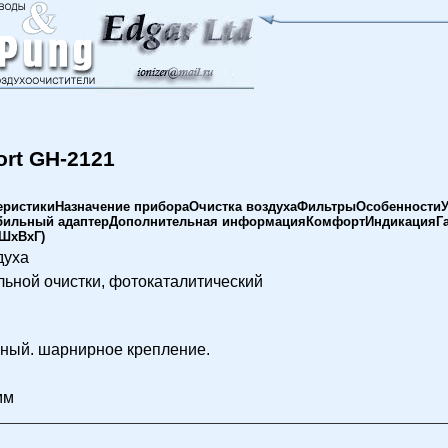
ort GH-2121
еристикиНазначение прибораОчистка воздухаФильтрыОсобенности
ильный адаптерДополнительная информацияКомфортИндикацияГа
(ШхВхГ)
духа
ьной очистки, фотокаталитический
ный. шарнирное крепление.
мм