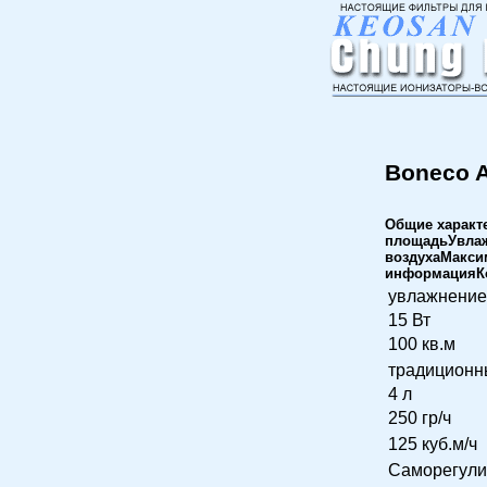
Boneco A
Общие характ
площадьУвлаж
воздухаМакси
информацияКо
увлажнение
15 Вт
100 кв.м
традиционн
4 л
250 гр/ч
125 куб.м/ч
Саморегули