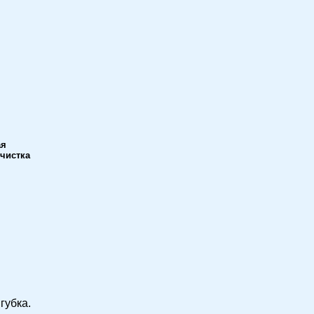
ая
чистка
губка.