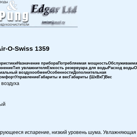
ir-O-Swiss 1359
еристикиНазначение прибораПотребляемая мощностьОбслуживаем
нениеТип увлажнителяЕмкость резервуара для водыРасход водыО
мальный воздухообменОсобенностиДополнительная
мфортУправлениеГабариты и весГабариты (ШхВхГ)Вес
 воздуха
ый
рующееся испарение, низкий уровень шума. Увлажняющая 