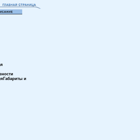
ая
вности
яГабариты и