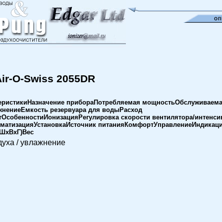
ir-O-Swiss 2055DR
еристикиНазначение прибораПотребляемая мощностьОбслуживаем
нениеЕмкость резервуара для водыРасход
тОсобенностиИонизацияРегулировка скорости вентилятора/интенси
матизацияУстановкаИсточник питанияКомфортУправлениеИндикаци
(ШхВхГ)Вес
духа / увлажнение