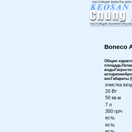
Boneco A
Общие характ
площадьУвлаж
водыГигроста
испаренияАро
весГабариты 
очистка воз
20 Вт
50 кв.м
7 л
300 гр/ч
есть
есть
есть