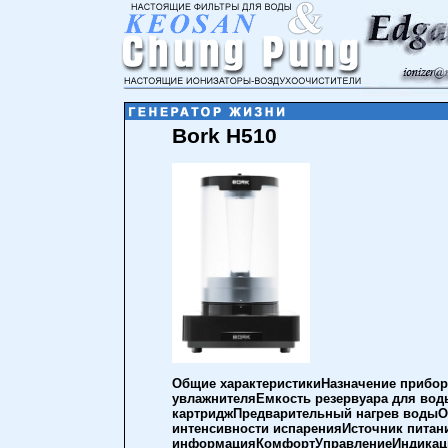
Bork H510
Общие характеристикиНазначение прибо
увлажнителяЕмкость резервуара для во
картриджПредварительный нагрев водыОс
интенсивности испаренияИсточник пита
информацияКомфортУправлениеИндикаци