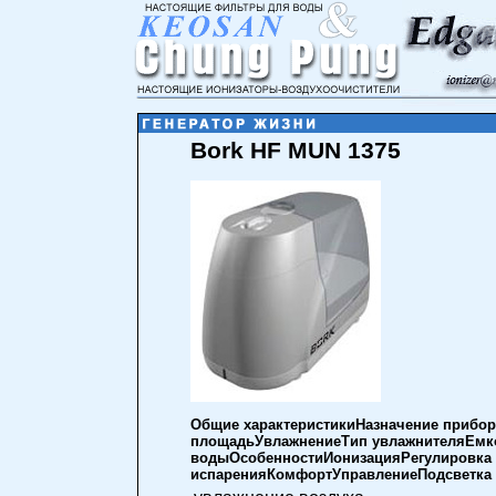
Bork HF MUN 1375
Общие характеристикиНазначение прибо
площадьУвлажнениеТип увлажнителяЕмко
водыОсобенностиИонизацияРегулировка с
испаренияКомфортУправлениеПодсветка 