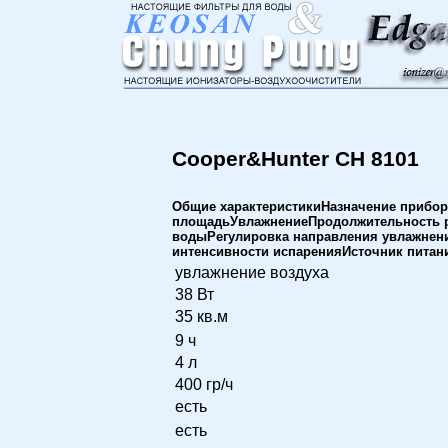
Cooper&Hunter CH 8101
Общие характеристикиНазначение прибо
площадьУвлажнениеПродолжительность р
водыРегулировка направления увлажнени
интенсивности испаренияИсточник пита
увлажнение воздуха
38 Вт
35 кв.м
9 ч
4 л
400 гр/ч
есть
есть