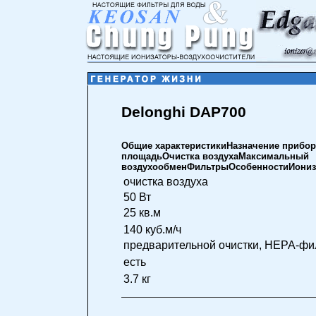
Delonghi DAP700
Общие характеристикиНазначение прибо
площадьОчистка воздухаМаксимальный
воздухообменФильтрыОсобенностиИониза
очистка воздуха
50 Вт
25 кв.м
140 куб.м/ч
предварительной очистки, НЕРА-фил
есть
3.7 кг