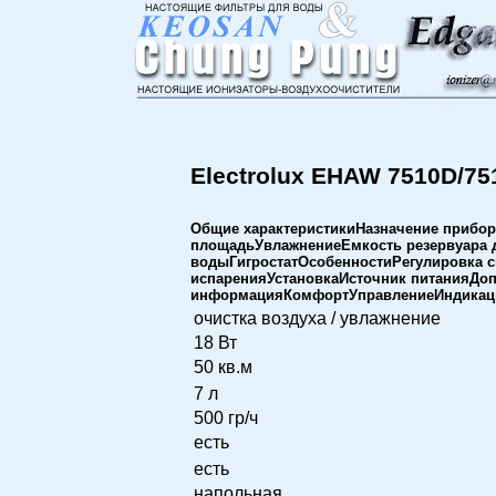
Electrolux EHAW 7510D/75
Общие характеристикиНазначение прибо
площадьУвлажнениеЕмкость резервуара 
водыГигростатОсобенностиРегулировка с
испаренияУстановкаИсточник питанияДо
информацияКомфортУправлениеИндикаци
очистка воздуха / увлажнение
18 Вт
50 кв.м
7 л
500 гр/ч
есть
есть
напольная