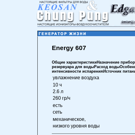
Energy 607
Общие характеристикиНазначение прибо
резервуара для водыРасход водыОсобенн
интенсивности испаренияИсточник пита
увлажнение воздуха
10 ч
2.6 л
260 гр/ч
есть
сеть
механическое,
низкого уровня воды