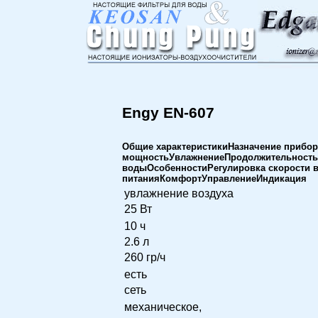
Engy EN-607
Общие характеристикиНазначение прибо
мощностьУвлажнениеПродолжительность 
водыОсобенностиРегулировка скорости в
питанияКомфортУправлениеИндикация
увлажнение воздуха
25 Вт
10 ч
2.6 л
260 гр/ч
есть
сеть
механическое,