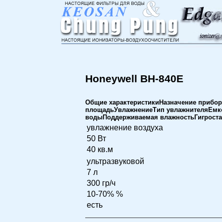
Honeywell BH-840E
Общие характеристикиНазначение прибо
площадьУвлажнениеТип увлажнителяЕмко
водыПоддерживаемая влажностьГигроста
увлажнение воздуха
50 Вт
40 кв.м
ультразвуковой
7 л
300 гр/ч
10-70% %
есть