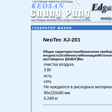
NeoTec XJ-201
Общие характеристикиНазначение прибо
мощностьОсобенностиИонизацияИсточни
весГабариты (ШхВхГ)Вес
очистка воздуха
3 Вт
есть
сеть
Не нуждается в расходных материал
90x220x80 мм
0.249 кг