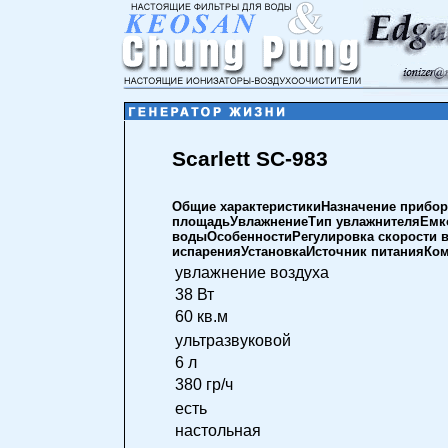
Scarlett SC-983
Общие характеристикиНазначение прибо
площадьУвлажнениеТип увлажнителяЕмко
водыОсобенностиРегулировка скорости в
испаренияУстановкаИсточник питанияКо
увлажнение воздуха
38 Вт
60 кв.м
ультразвуковой
6 л
380 гр/ч
есть
настольная