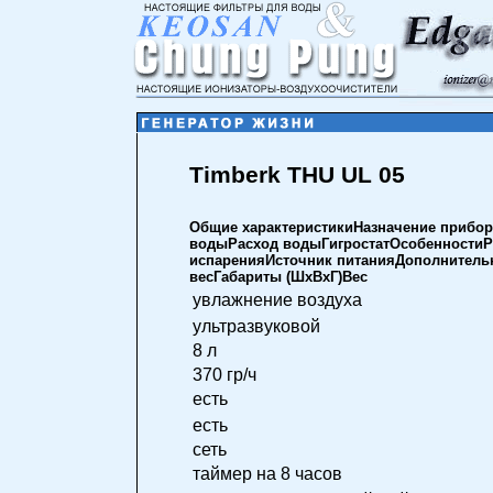
Timberk THU UL 05
Общие характеристикиНазначение прибор
водыРасход водыГигростатОсобенностиРе
испаренияИсточник питанияДополнител
весГабариты (ШхВхГ)Вес
увлажнение воздуха
ультразвуковой
8 л
370 гр/ч
есть
есть
сеть
таймер на 8 часов