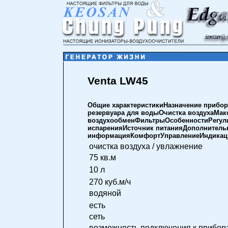
Venta LW45
Общие характеристикиНазначение прибо
резервуара для водыОчистка воздухаМа
воздухообменФильтрыОсобенностиРегули
испаренияИсточник питанияДополнитель
информацияКомфортУправлениеИндикаци
очистка воздуха / увлажнение
75 кв.м
10 л
270 куб.м/ч
водяной
есть
сеть
возможность подключения к прибора