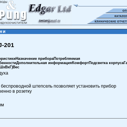
J-201
еристикиНазначение прибораПотребляемая
енностиДополнительная информацияКомфортПодсветка корпусаГа
(ШхВхГ)Вес
духа
 беспроводной штепсель позволяет установить прибор
енно в розетку
мм