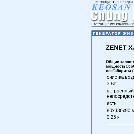
ZENET X
Общие характ
мощностьОсоб
весГабариты 
очистка воз
3 Вт
встроенный
непосредств
есть
80x330x90 
0.25 кг